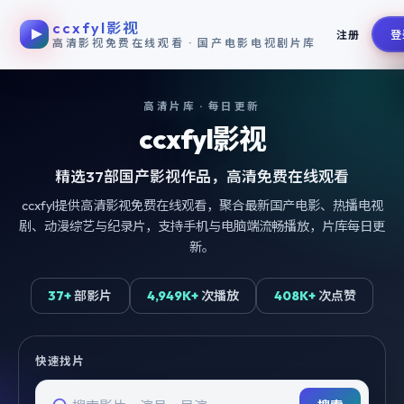
ccxfyl影视
跳过导航，进入正文
注册
登
高清影视免费在线观看 · 国产电影电视剧片库
高清片库 · 每日更新
ccxfyl影视
精选
37
部国产影视作品，高清免费在线观看
ccxfyl提供高清影视免费在线观看，聚合最新国产电影、热播电视
剧、动漫综艺与纪录片，支持手机与电脑端流畅播放，片库每日更
新。
37+
部影片
4,949K+
次播放
408K+
次点赞
快速找片