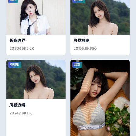
长夜边界
白昼档案
2020
66K
5.2K
2015
5.8K
950
电视剧
动漫
风暴追缉
2024
7.8K
1.1K