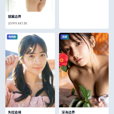
银翼边界
2019
9.6K
1.3K
电视剧
动漫
失控追缉
深海边界