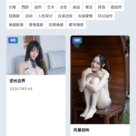
灾难
西部
自然
艺术
女性
商战
寓言
民俗
超自然
轻喜剧
运动
人性探讨
古装武侠
古装爱情
科幻动作
悬疑剧情
爱情喜剧
犯罪悬疑
都市情感
电影
电影
逆光边界
2024
71K
5.6K
风暴回响