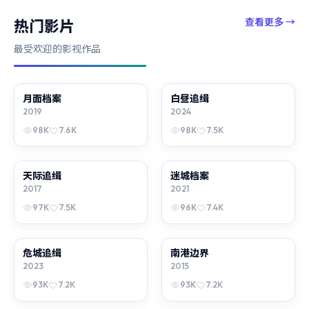
查看更多
→
热门影片
最受欢迎的影视作品
月面档案
动漫
白昼追缉
动漫
2019
2024
98K
7.6K
98K
7.5K
天际追缉
电影
迷城档案
动漫
2017
2021
97K
7.5K
96K
7.4K
危城追缉
电影
南港边界
电影
2023
2015
93K
7.2K
93K
7.2K