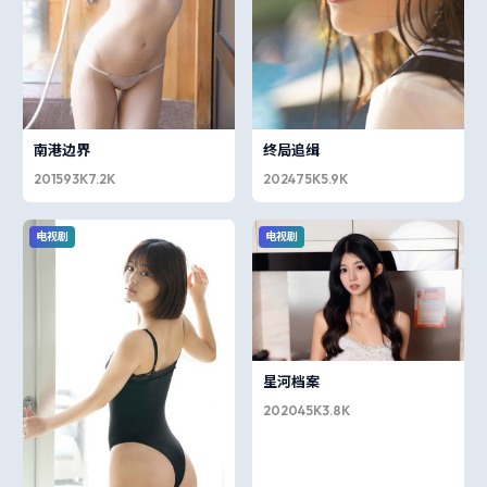
南港边界
终局追缉
2015
93K
7.2K
2024
75K
5.9K
电视剧
电视剧
星河档案
2020
45K
3.8K