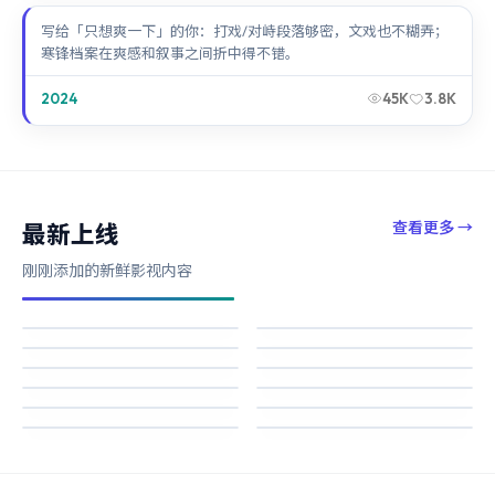
写给「只想爽一下」的你：打戏/对峙段落够密，文戏也不糊弄；
寒锋档案在爽感和叙事之间折中得不错。
2024
45K
3.8K
查看更多
→
最新上线
刚刚添加的新鲜影视内容
寒锋档案
焚城边界
失控回响
风暴追缉
45K
39K
白昼追缉
断桥追缉
49K
7.8K
危城回响
深海追缉
98K
35K
星河回响
天际回响
38K
37K
终局追缉
迷城边界
92K
63K
75K
33K