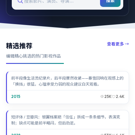
搜索
查看更多
→
精选推荐
编辑精心挑选的热门影视作品
暴雪回响
前半段像生活流纪录片，后半段骤然收紧——暴雪回响在观感上的
「换挡」很猛，心理承受力弱的观众建议白天观看。
2015
25K
2.4K
银翼档案
短评体 / 豆瓣风：银翼档案把「信任」拆成一条条细节，表演克
制；缺点可能是前半略闷，但后劲足。