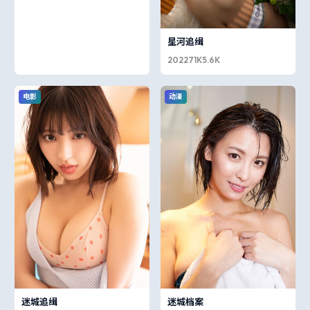
星河追缉
2022
71K
5.6K
电影
动漫
迷城追缉
迷城档案