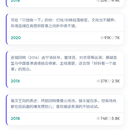
2018
53K
4.4K
异境追缉
写给「只想爽一下」的你：打戏/对峙段落够密，文戏也不糊弄；
异境追缉在爽感和叙事之间折中得不错。
2020
91K
7K
迷城回响
迷城回响（2016）由宁浩执导，雷佳音、刘亦菲等出演；悬疑类
型与中国香港语境结合得紧，主线清楚，适合想「好好看一个故
事」的观众。
2016
27K
2.5K
终局回响
偏文艺向的表述：终局回响像慢火炖汤，镜头留白多，但每场戏
都在给后面的爆发攒劲儿；喜欢细读表演的不妨试试。
2018
74K
5.8K
寒锋档案