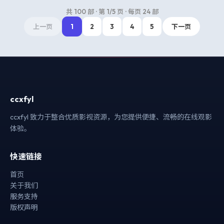
共
100
部 · 第
1
/
5
页 · 每页
24
部
上一页
1
2
3
4
5
下一页
ccxfyl
ccxfyl 致力于整合优质影视资源，为您提供便捷、流畅的在线观影
体验。
快速链接
首页
关于我们
服务支持
版权声明