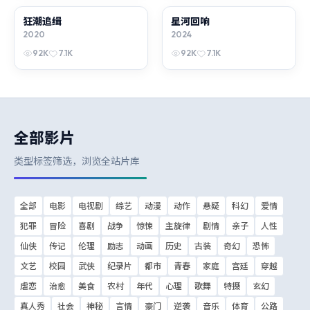
狂潮追缉
综艺
星河回响
电视剧
2020
2024
92K
7.1K
92K
7.1K
全部影片
类型标签筛选，浏览全站片库
全部
电影
电视剧
综艺
动漫
动作
悬疑
科幻
爱情
犯罪
冒险
喜剧
战争
惊悚
主旋律
剧情
亲子
人性
仙侠
传记
伦理
励志
动画
历史
古装
奇幻
恐怖
文艺
校园
武侠
纪录片
都市
青春
家庭
宫廷
穿越
虐恋
治愈
美食
农村
年代
心理
歌舞
特摄
玄幻
真人秀
社会
神秘
言情
豪门
逆袭
音乐
体育
公路